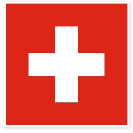
ASEA Redox Supplement
RENU 28
RENUAdvanced Intensive
RENUADVANCED SET
RENUADVANCED GLOW SERUM
RENUADVANCED HYDRATING CREAM
RENUADVANCED BALANCING TONER
RENUADVANCED FOAMING CLEANSER
REDOXEnergy