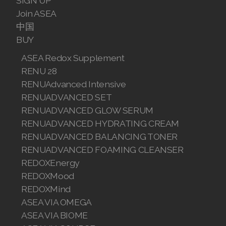
SIGN UP
Join ASEA Indonesia
Join ASEA
中国
Join ASEA Ireland (English)
BUY
Join ASEA Italy (Italiano)
ASEA Redox Supplement
RENU 28
Join ASEA Malaysia (Bahasa Malaysia)
RENUAdvanced Intensive
Join ASEA Malaysia (English)
RENUADVANCED SET
RENUADVANCED GLOW SERUM
Join ASEA Malaysia (中文)
RENUADVANCED HYDRATING CREAM
RENUADVANCED BALANCING TONER
Join ASEA Mexico (Español)
RENUADVANCED FOAMING CLEANSER
Join ASEA Netherlands (Nederlands)
REDOXEnergy
REDOXMood
Join ASEA New Zealand (English)
REDOXMind
ASEA VIA OMEGA
Join ASEA Norway (Norsk)
ASEA VIA BIOME
Join ASEA Philippines (English)