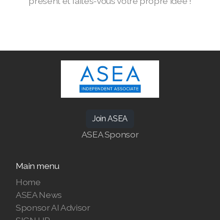
présent et faites-vous votre propre idée !
Join ASEA Canada (Français)
JOIN ASEA Croatia (Hrvatski)
Join ASEA Czech Republic (Čeština)
Join ASEA Denmark (Dansk)
Join ASEA Finland (Suomi)
Join ASEA France (Français)
Join ASEA
ASEA Sponsor
Join ASEA Germany (Deutsch)
Join ASEA Hong Kong (English)
Main menu
Join ASEA Hong Kong (中文)
Home
ASEA News
Join ASEA Hungary (Magyar)
Sponsor AI Advisor