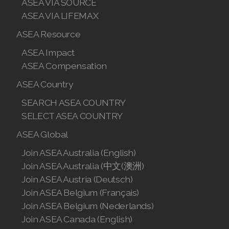
ASEA VIA SOURCE
ASEA VIA LIFEMAX
Join ASEA Poland (English)
ASEA Resource
Join ASEA Portugal (Português)
ASEA Impact
ASEA Compensation
Join ASEA Romania (Română)
ASEA Country
Join ASEA Singapore (English)
SEARCH ASEA COUNTRY
Join ASEA Slovakia (Slovenský)
SELECT ASEA COUNTRY
ASEA Global
Join ASEA Slovenia (Slovenščina)
Join ASEA Australia (English)
Join ASEA Spain (Español)
Join ASEA Australia (中文(澳洲)
Join ASEA Austria (Deutsch)
Join ASEA Sweden (Svenska)
Join ASEA Belgium (Français)
Join ASEA Switzerland (Deutsch)
Join ASEA Belgium (Nederlands)
Join ASEA Canada (English)
Join ASEA Switzerland (Français)