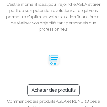
C’est le moment idéal pour rejoindre ASEA et tirer
parti de son potentiel révolutionnaire, qui vous
SEARCH ASEA COUNTRY
permettra d’optimiser votre situation financière et
SELECT ASEA COUNTRY
de réaliser vos objectifs tant personnels que
professionnels.
Join ASEA Australia (English)
Join ASEA Australia (中文(澳洲)
Join ASEA Austria (Deutsch)
Join ASEA Belgium (Français)
Acheter des produits
Join ASEA Belgium (Nederlands)
Join ASEA Canada (English)
Commandez les produits ASEA et RENU 28 dès à