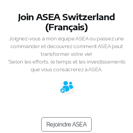
REDOXMood
Join
ASEA Switzerland
REDOXMind
(Français)
ASEA VIA OMEGA
Joignez-vous à mon équipe ASEA ou passez une
commander et découvrez comment ASEA peut
ASEA VIA BIOME
transformer votre vie!
ASEA VIA SOURCE
*Selon les efforts, le temps et les investissements
que vous consacrerez à ASEA.
ASEA VIA LIFEMAX
ASEA Impact
ASEA Compensation
Rejoindre ASEA