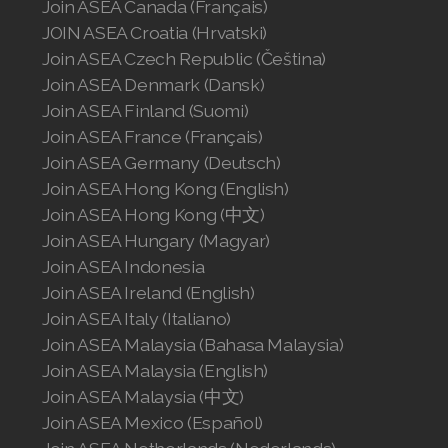
Join ASEA Canada (Français)
JOIN ASEA Croatia (Hrvatski)
Join ASEA Taiwan (中文)
Join ASEA Czech Republic (Čeština)
Join ASEA Thailand (ไทย)
Join ASEA Denmark (Dansk)
Join ASEA Finland (Suomi)
Join ASEA United Kingdom (English)
Join ASEA France (Français)
Join ASEA Germany (Deutsch)
Join ASEA United States (English)
Join ASEA Hong Kong (English)
Join ASEA United States (Español)
Join ASEA Hong Kong (中文)
Join ASEA Hungary (Magyar)
Join ASEA Indonesia
Join ASEA Ireland (English)
Join ASEA Italy (Italiano)
Join ASEA Malaysia (Bahasa Malaysia)
Join ASEA Malaysia (English)
Join ASEA Malaysia (中文)
Join ASEA Mexico (Español)